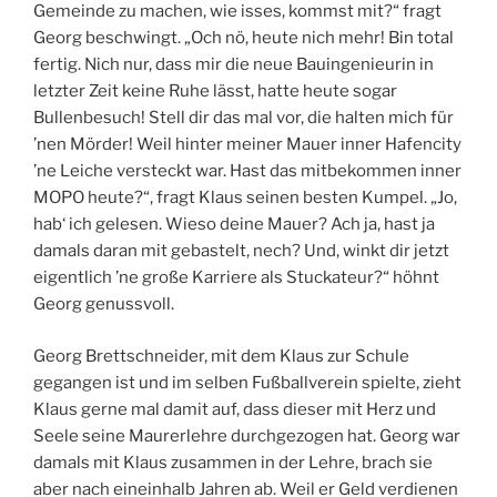
Gemeinde zu machen, wie isses, kommst mit?“ fragt
Georg beschwingt. „Och nö, heute nich mehr! Bin total
fertig. Nich nur, dass mir die neue Bauingenieurin in
letzter Zeit keine Ruhe lässt, hatte heute sogar
Bullenbesuch! Stell dir das mal vor, die halten mich für
’nen Mörder! Weil hinter meiner Mauer inner Hafencity
’ne Leiche versteckt war. Hast das mitbekommen inner
MOPO heute?“, fragt Klaus seinen besten Kumpel. „Jo,
hab‘ ich gelesen. Wieso deine Mauer? Ach ja, hast ja
damals daran mit gebastelt, nech? Und, winkt dir jetzt
eigentlich ’ne große Karriere als Stuckateur?“ höhnt
Georg genussvoll.
Georg Brettschneider, mit dem Klaus zur Schule
gegangen ist und im selben Fußballverein spielte, zieht
Klaus gerne mal damit auf, dass dieser mit Herz und
Seele seine Maurerlehre durchgezogen hat. Georg war
damals mit Klaus zusammen in der Lehre, brach sie
aber nach eineinhalb Jahren ab. Weil er Geld verdienen