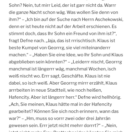
Sohn? Nein, tut mirr Leid, der ist garr nicht da. Warrr
die ganze Nacht schon wäg. Was wollen Sie denn von
ihm?“ – „Ich bin auf der Suche nach Herrn Aschekowski,
denn er ist heute nicht auf der Arbeit erschienen. Es
stimmt doch, dass Ihr Sohn ein Freund von ihm ist?“,
fragt Defne nach. „Jaja, das ist rrrischtisch. Klaus ist
beste Kumpel von Georrrg, sie viel miteinanderrr
machen.“ – „Haben Sie eine Idee, wo Ihr Sohn und Klaus
abgeblieben sein könnten?“ – „Leiderrr nischt, Georrrg
manchmal ist längerrr wäg, manchmal Wochen, isch
weiß nischt wo. Errr sagt, Geschäfte. Klaus ist nie
dabei, so isch weiß. Aber Georrrg mirrr erzählt, Klaus
arrrbeiten in neue Stadtteil, wie noch heißen,
Hafencity. Aber ist längerrr herr.“ Defne wird hellhörig.
„Ach, Sie meinen, Klaus hätte mal in der Hafencity
gearbeitet? Können Sie sich noch erinnern, wann das
war?“ – „Hm, muss so vorrr zwei oder drei Jahrrän
gewesen sein. Errr jetzt nicht mehrr dorrrt?“ – „Nein,