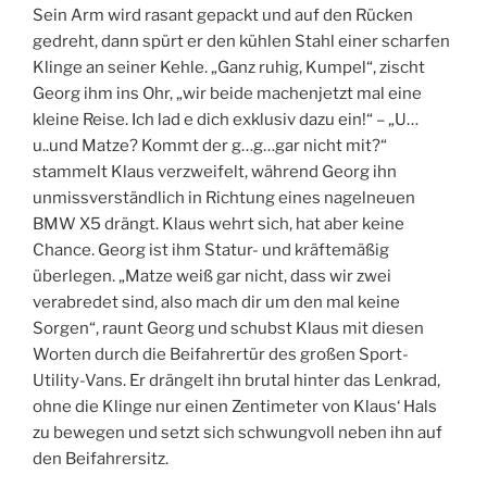
Sein Arm wird rasant gepackt und auf den Rücken
gedreht, dann spürt er den kühlen Stahl einer scharfen
Klinge an seiner Kehle. „Ganz ruhig, Kumpel“, zischt
Georg ihm ins Ohr, „wir beide machenjetzt mal eine
kleine Reise. Ich lad e dich exklusiv dazu ein!“ – „U…
u..und Matze? Kommt der g…g…gar nicht mit?“
stammelt Klaus verzweifelt, während Georg ihn
unmissverständlich in Richtung eines nagelneuen
BMW X5 drängt. Klaus wehrt sich, hat aber keine
Chance. Georg ist ihm Statur- und kräftemäßig
überlegen. „Matze weiß gar nicht, dass wir zwei
verabredet sind, also mach dir um den mal keine
Sorgen“, raunt Georg und schubst Klaus mit diesen
Worten durch die Beifahrertür des großen Sport-
Utility-Vans. Er drängelt ihn brutal hinter das Lenkrad,
ohne die Klinge nur einen Zentimeter von Klaus‘ Hals
zu bewegen und setzt sich schwungvoll neben ihn auf
den Beifahrersitz.