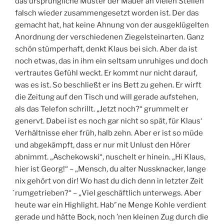
das ursprüngliche Muster der Mauer an vielen Stellen
falsch wieder zusammengesetzt worden ist. Der das
gemacht hat, hat keine Ahnung von der ausgeklügelten
Anordnung der verschiedenen Ziegelsteinarten. Ganz
schön stümperhaft, denkt Klaus bei sich. Aber da ist
noch etwas, das in ihm ein seltsam unruhiges und doch
vertrautes Gefühl weckt. Er kommt nur nicht darauf,
was es ist. So beschließt er ins Bett zu gehen. Er wirft
die Zeitung auf den Tisch und will gerade aufstehen,
als das Telefon schrillt. „Jetzt noch?“ grummelt er
genervt. Dabei ist es noch gar nicht so spät, für Klaus‘
Verhältnisse eher früh, halb zehn. Aber er ist so müde
und abgekämpft, dass er nur mit Unlust den Hörer
abnimmt. „Aschekowski“, nuschelt er hinein. „Hi Klaus,
hier ist Georg!“ – „Mensch, du alter Nussknacker, lange
nix gehört von dir! Wo hast du dich denn in letzter Zeit
́rumgetrieben?“ – „Viel geschäftlich unterwegs. Aber
heute war ein Highlight. Hab‘ ́ne Menge Kohle verdient
gerade und hätte Bock, noch ’nen kleinen Zug durch die