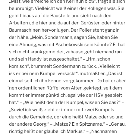
„Mist, wie erreiche ich den Kerl nun bloß“, fragt sie sich
beunruhigt. Vielleicht weiß einer der Kollegen was. Sie
geht hinaus auf die Baustelle und sieht nach den
Arbeitern, die hier und da auf den Gerüsten oder hinter
Baumaschinen hervor lugen. Der Polier steht ganz in
der Nähe. „Moin, Sondermann, sagen Sie, haben Sie
eine Ahnung, was mit Aschekowski sein könnte? Er hat
sich nicht krank gemeldet, zuhause geht niemand ran
und sein Handy ist ausgeschaltet.“ – „Hm, schon
komisch“, brummelt Sondermann zurück. „Vielleicht
iss er bei ́nem Kumpel versackt“, mutmaßt er. „Das ist
einmal seit ich ihn kenne vorgekommen. Da hat er aber
́nen ordentlichen Rüffel vom Alten gekriegt, seit dem
kommt er immer pünktlich, egal wie der HSV gespielt
hat.“ – „Wie heißt denn der Kumpel, wissen Sie das?“ –
„Soviel ich weiß, zieht er immer mit zwei Kumpels
durch die Gemeinde, der eine heißt Matze oder so und
der andere Georg.“ – „Matze? Ein Spitzname.“ – „Genau,
richtig heißt der glaube ich Markus.“ – „Nachnamen