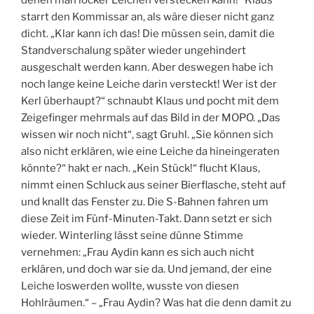
denen man locker Leichen verstecken kann!“ Klaus
starrt den Kommissar an, als wäre dieser nicht ganz
dicht. „Klar kann ich das! Die müssen sein, damit die
Standverschalung später wieder ungehindert
ausgeschalt werden kann. Aber deswegen habe ich
noch lange keine Leiche darin versteckt! Wer ist der
Kerl überhaupt?“ schnaubt Klaus und pocht mit dem
Zeigefinger mehrmals auf das Bild in der MOPO. „Das
wissen wir noch nicht“, sagt Gruhl. „Sie können sich
also nicht erklären, wie eine Leiche da hineingeraten
könnte?“ hakt er nach. „Kein Stück!“ flucht Klaus,
nimmt einen Schluck aus seiner Bierflasche, steht auf
und knallt das Fenster zu. Die S-Bahnen fahren um
diese Zeit im Fünf-Minuten-Takt. Dann setzt er sich
wieder. Winterling lässt seine dünne Stimme
vernehmen: „Frau Aydin kann es sich auch nicht
erklären, und doch war sie da. Und jemand, der eine
Leiche loswerden wollte, wusste von diesen
Hohlräumen.“ – „Frau Aydin? Was hat die denn damit zu