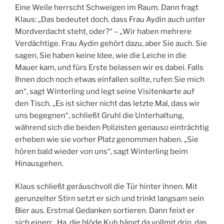
Eine Weile herrscht Schweigen im Raum. Dann fragt
Klaus: „Das bedeutet doch, dass Frau Aydin auch unter
Mordverdacht steht, oder?“ – „Wir haben mehrere
Verdächtige. Frau Aydin gehört dazu, aber Sie auch. Sie
sagen, Sie haben keine Idee, wie die Leiche in die
Mauer kam, und fürs Erste belassen wir es dabei. Falls
Ihnen doch noch etwas einfallen sollte, rufen Sie mich
an“, sagt Winterling und legt seine Visitenkarte auf
den Tisch. „Es ist sicher nicht das letzte Mal, dass wir
uns begegnen“, schließt Gruhl die Unterhaltung,
während sich die beiden Polizisten genauso einträchtig
erheben wie sie vorher Platz genommen haben. „Sie
hören bald wieder von uns“, sagt Winterling beim
Hinausgehen.
Klaus schließt geräuschvoll die Tür hinter ihnen. Mit
gerunzelter Stirn setzt er sich und trinkt langsam sein
Bier aus. Erstmal Gedanken sortieren. Dann feixt er
sich einen: „Ha, die blöde Kuh hängt da vollmit drin, das