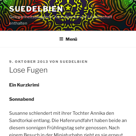
Zum
SUEDELBIEN
Inhalt
Gelegenheitsbloggerin. Kann Spuren von Leidenschaft
springen
enthalten
Menü
VERÖFFENTLICHT
9. OKTOBER 2013
VON
SUEDELBIEN
AM
Lose Fugen
Ein Kurzkrimi
Sonnabend
Susanne schlendert mit ihrer Tochter Annika den
Sandtorkai entlang. Die Hafenrundfahrt haben beide an
diesem sonnigen Frühlingstag sehr genossen. Nach
einem Besuch in der Miniaturbahn zieht es sie erneut