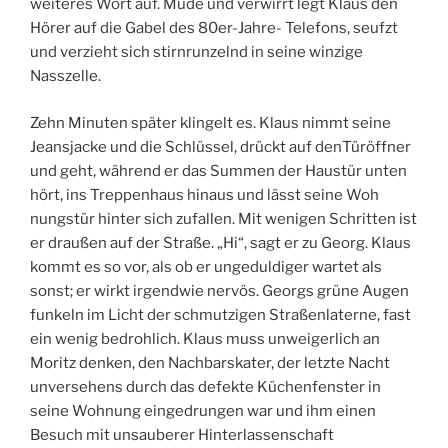
weiteres Wort auf. Müde und verwirrt legt Klaus den
Hörer auf die Gabel des 80er-Jahre- Telefons, seufzt
und verzieht sich stirnrunzelnd in seine winzige
Nasszelle.
Zehn Minuten später klingelt es. Klaus nimmt seine
Jeansjacke und die Schlüssel, drückt auf denTüröffner
und geht, während er das Summen der Haustür unten
hört, ins Treppenhaus hinaus und lässt seine Woh
nungstür hinter sich zufallen. Mit wenigen Schritten ist
er draußen auf der Straße. „Hi“, sagt er zu Georg. Klaus
kommt es so vor, als ob er ungeduldiger wartet als
sonst; er wirkt irgendwie nervös. Georgs grüne Augen
funkeln im Licht der schmutzigen Straßenlaterne, fast
ein wenig bedrohlich. Klaus muss unweigerlich an
Moritz denken, den Nachbarskater, der letzte Nacht
unversehens durch das defekte Küchenfenster in
seine Wohnung eingedrungen war und ihm einen
Besuch mit unsauberer Hinterlassenschaft