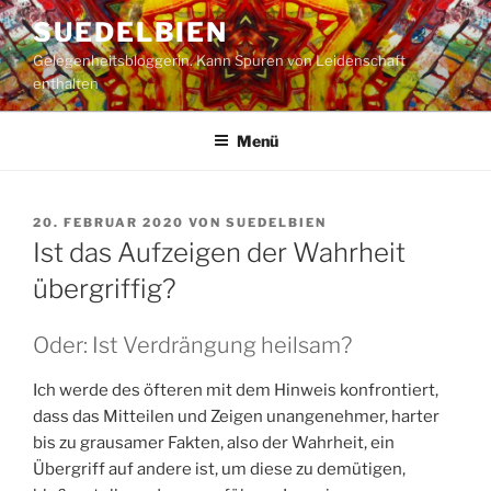
Zum
SUEDELBIEN
Inhalt
Gelegenheitsbloggerin. Kann Spuren von Leidenschaft
springen
enthalten
Menü
VERÖFFENTLICHT
20. FEBRUAR 2020
VON
SUEDELBIEN
AM
Ist das Aufzeigen der Wahrheit
übergriffig?
Oder: Ist Verdrängung heilsam?
Ich werde des öfteren mit dem Hinweis konfrontiert,
dass das Mitteilen und Zeigen unangenehmer, harter
bis zu grausamer Fakten, also der Wahrheit, ein
Übergriff auf andere ist, um diese zu demütigen,