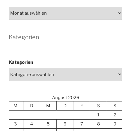
Archiv
Kategorien
Kategorien
August 2026
M
D
M
D
F
S
S
1
2
3
4
5
6
7
8
9