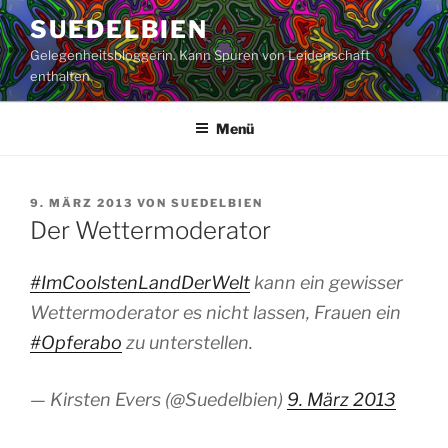
Zum
SUEDELBIEN
Inhalt
Gelegenheitsbloggerin. Kann Spuren von Leidenschaft
springen
enthalten
Menü
VERÖFFENTLICHT
9. MÄRZ 2013
VON
SUEDELBIEN
AM
Der Wettermoderator
#ImCoolstenLandDerWelt
kann ein gewisser
Wettermoderator es nicht lassen, Frauen ein
#Opferabo
zu unterstellen.
— Kirsten Evers (@Suedelbien)
9. März 2013