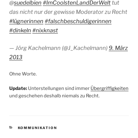
@
suedelbien
#ImCoolstenLandDerWelt
tut
das nicht nur der gewisse Moderator zu Recht
#lügnerinnen
#falschbeschuldigerinnen
#dinkeln
#nixknast
— Jörg Kachelmann (@J_Kachelmann)
9. März
2013
Ohne Worte.
Update:
Unterstellungen sind immer
Übergriffigkeiten
und geschehen deshalb niemals zu Recht.
KATEGORIEN
KOMMUNIKATION