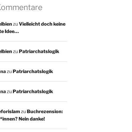
 Kommentare
lbien
zu
Vielleicht doch keine
te Idee…
lbien
zu
Patriarchatslogik
nna
zu
Patriarchatslogik
nna
zu
Patriarchatslogik
forislam
zu
Buchrezension:
*innen? Nein danke!