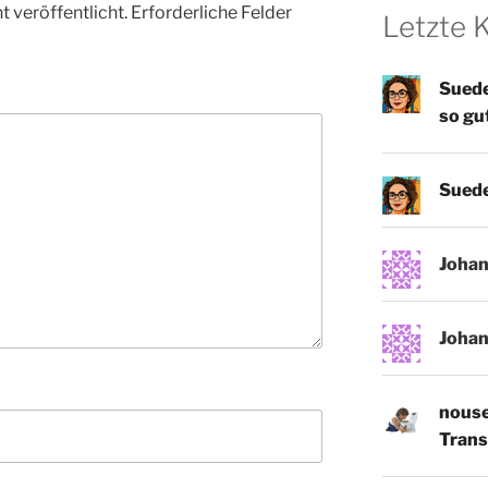
 veröffentlicht.
Erforderliche Felder
Letzte
Suede
so gu
Suede
Joha
Joha
nouse
Trans