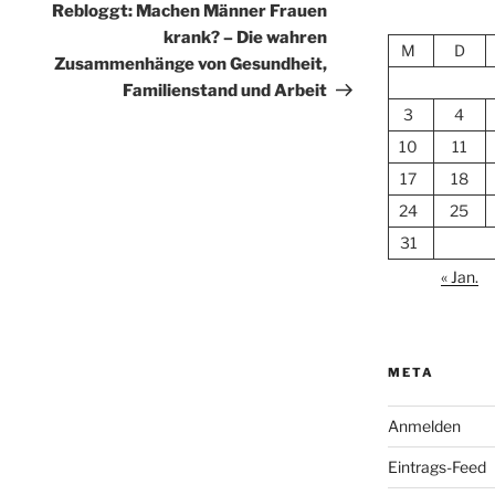
Beitrag
Rebloggt: Machen Männer Frauen
krank? – Die wahren
M
D
Zusammenhänge von Gesundheit,
Familienstand und Arbeit
3
4
10
11
17
18
24
25
31
« Jan.
META
Anmelden
Eintrags-Feed