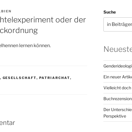
LBIEN
Suche
htelexperiment oder der
ackordnung
lhennen lernen können.
Neueste
Genderideologie
Ein neuer Artik
,
GESELLSCHAFT
,
PATRIARCHAT
,
Vielleicht doch
Buchrezension:
Der Unterschie
Perspektive
entar