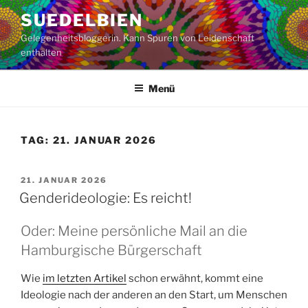
Zum
SUEDELBIEN
Inhalt
Gelegenheitsbloggerin. Kann Spuren von Leidenschaft
springen
enthalten
Menü
TAG:
21. JANUAR 2026
VERÖFFENTLICHT
21. JANUAR 2026
AM
Genderideologie: Es reicht!
Oder: Meine persönliche Mail an die
Hamburgische Bürgerschaft
Wie
im letzten Artikel
schon erwähnt, kommt eine
Ideologie nach der anderen an den Start, um Menschen