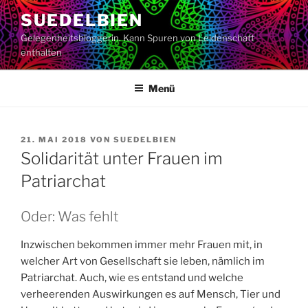
Zum
SUEDELBIEN
Inhalt
Gelegenheitsbloggerin. Kann Spuren von Leidenschaft
springen
enthalten
Menü
VERÖFFENTLICHT
21. MAI 2018
VON
SUEDELBIEN
AM
Solidarität unter Frauen im
Patriarchat
Oder: Was fehlt
Inzwischen bekommen immer mehr Frauen mit, in
welcher Art von Gesellschaft sie leben, nämlich im
Patriarchat. Auch, wie es entstand und welche
verheerenden Auswirkungen es auf Mensch, Tier und