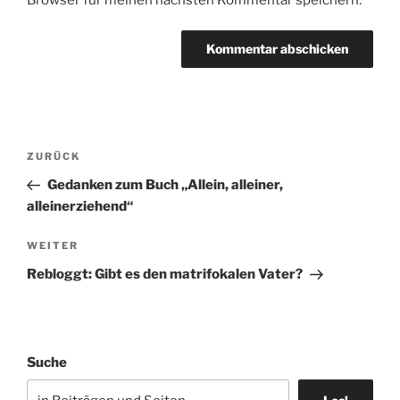
Beitragsnavigation
Vorheriger
ZURÜCK
Beitrag
Gedanken zum Buch „Allein, alleiner,
alleinerziehend“
Nächster
WEITER
Beitrag
Rebloggt: Gibt es den matrifokalen Vater?
Suche