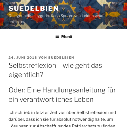
Zum
SUEDELBIEN
Inhalt
Gelegenheitsbloggerin. Kann Spuren von Leidenschaft
springen
enthalten
Menü
VERÖFFENTLICHT
24. JUNI 2018
VON
SUEDELBIEN
AM
Selbstreflexion – wie geht das
eigentlich?
Oder: Eine Handlungsanleitung für
ein verantwortliches Leben
Ich schrieb in letzter Zeit viel über Selbstreflexion und
darüber, dass ich sie für absolut notwendig halte, um
Lösungen zur
Abschaffung des Patriarchats
zu finden.