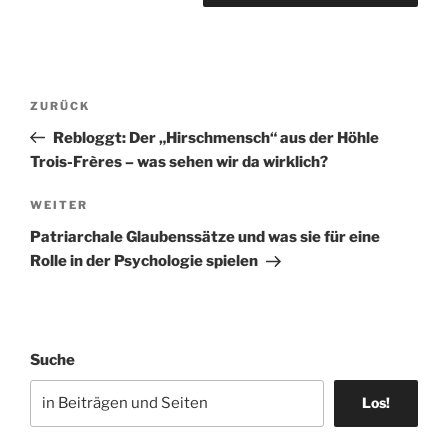
Beitragsnavigation
Vorheriger
ZURÜCK
Beitrag
Rebloggt: Der „Hirschmensch“ aus der Höhle
Trois-Frères – was sehen wir da wirklich?
Nächster
WEITER
Beitrag
Patriarchale Glaubenssätze und was sie für eine
Rolle in der Psychologie spielen
Suche
Los!